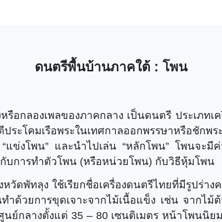
ดนตรีพื้นบ้านภาคใต้
:
โพน
หรือกลองเพลของภาคกลาง เป็นดนตรี ประเภทเครื
ช้ตีประโคมเรือพระในเทศกาลออกพรรษาหรือชักพระ
า
“
แข่งโพน
”
และนำไปเล่น
“
หลักโพน
”
โพนจะมีค่
ู่กับการทำตัวโพน (หรือหน่วยโพน) กับวิธีหุ้มโพน
หวัดพัทลุง ใช้เรียกชื่อเครื่องดนตรีไทยที่มีรูปร่
พนทำด้วยการขุดเจาะจากไม้เนื้อแข็ง เช่น จากไม้
ศูนย์กลางตั้งแต่ 35
–
80 เซนติเมตร หน้าโพนนิยมหุ