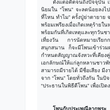
ตั้งแต่อดีตจนถึงปัจจุบัน เ
นิยมใน
“
โพน
”
จะลดน้อยลงไปบ
ที่ไหน ทำไม
”
ครั้งปู่ย่าตายา
พร้อมเพรียงเมื่อเกิดเหตุร้ายใ
พร้อมกันที่เกิดเหตุและทุกวัน
เที่ยงวัน การนัดหมายเรียก
สนุกสนาน ก็จะมีโพนเข้าร่ว
กำหนดสัญญาณจังหวะที่เคียงค
เอกลักษณ์ให้แก่ลูกหลานชาวพ
สามารถมีรายได้ มีชื่อเสียง ม
จาก
“
โพน
”
โดยทั่วถึงกัน ในปั
“
ประธานในพิธีตีโพน
”
เพื่อเป
โพนกับประเพณีลากพระ