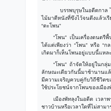
บรรพบุรุษในอดีตกาล ไ
ไม้มาตีหนังที่ขึงไว้จนตึงแล้วเร
“
ตะโพน
”
“
โพน
”
เป็นเครื่องดนตรีพ
ได้แต่เพียงว่า
“
โพน
”
หรือ
“
กล
เกิดมาก็เห็นโพนอยู่แบบนี้แหล
“
โพน
”
ถ้าจัดให้อยู่ในกลุ
ลักษณะเดียวกันนี้มาช้านานแล้
มีความเจริญควบคู่กับวิถีชีวิ
ใช้ประโยชน์จากโพนของเมืองพ
เมืองพัทลุงในอดีต เวลา
ชาวบ้านหรือเวลาใดที่ไม่สาม