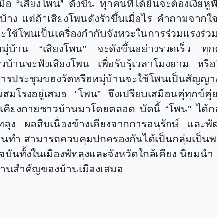
มื่อ
“
เสียงโพน
”
ดังขึ้น ทุกคนที่ได้ยินจะต้องเงี่ย
้าง แต่ถ้าเสียงโพนดังรัวขึ้นเมื่อไร คำถามจาก
ย จะใช้โพนเป็นเครื่องกำกับจังหวะในการร่วมแรงร่
นหมู่บ้าน
“
เสียงโพน
”
จะดังขึ้นอย่างรวดเร็ว 
ชาวบ้านจะฟังเสียงโพน เพื่อรับรู้เวลาโมงยาม หรื
การประชุมของวัดหรือหมู่บ้านจะใช้โพนเป็นสัญ
มผสมโรงอยู่เสมอ
“
โพน
”
จึงเปรียบเสมือนคู่ทุกข์คู
ู่เคียงกายชาวบ้านมาโดยตลอด บัดนี้
“
โพน
”
ได้ก
ัทลุง ผลสืบเนื่องข้างเคียงจากการอนุรักษ์ แล
ีงานทำ สามารถควบคุมปกครองกันได้เป็นกลุ่มเป็น
จจุบันทั้งในเมืองพัทลุงและจังหวัดใกล้เคียง นิยมนำ
ิดงานสำคัญของบ้านเมืองเสมอ