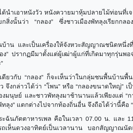
ด้นำเอาหนังวัว หนังควายมาหุ้มปลายไม้ท่อนที่เจ
ียกสิ่งนั้นว่า
“
กลอง
”
ซึ่งชาวเมืองพัทลุงเรียกกล
ื้นบ้าน และเป็นเครื่องให้จังหวะสัญญาณชนิดหนึ่งที
อง
”
ปรากฏมีมาตั้งแต่ผู้เฒ่าผู้แก่ที่เกิดมาทุกรุ่
ะ
”
่มเดียวกับ
“
กลอง
”
ก็จะเห็นว่าในกลุ่มชนพื้นบ้านพื้นเ
ว จึงกล่าวได้ว่า
“
โพน
”
หรือ
“
กลองขนาดใหญ่
”
เป
ตของมนุษย์ และชาวพัทลุงมาช้านานแล้วเพียงแต่
“
ก
ัทลุง
”
แตกต่างไปจากท้องถิ่นอื่น จึงถือได้ว่านี้คือ
“
พระฉันภัตตาหารเพล คือในเวลา 07.00 น. และ 11
ารถเห็นดวงอาทิตย์เป็นเวลานาน บอกสัญญาณนัด