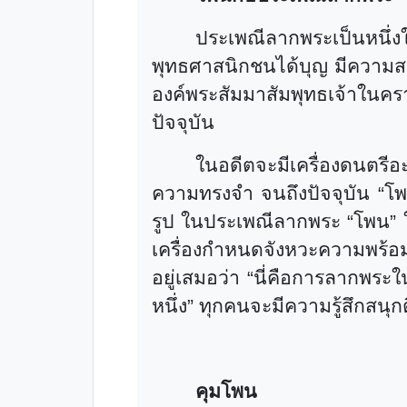
ประเพณีลากพระเป็นหนึ
พุทธศาสนิกชนได้บุญ มีความส
องค์พระสัมมาสัมพุทธเจ้าในค
ปัจจุบัน
ในอดีตจะมีเครื่องดนตรี
ความทรงจำ จนถึงปัจจุบัน
“
โ
รูป ในประเพณีลากพระ
“
โพน
”
เครื่องกำหนดจังหวะความพร้อมเพร
อยู่เสมอว่า
“
นี่คือการลากพระ
หนึ่ง
”
ทุกคนจะมีความรู้สึกสนุกตื
คุมโพน