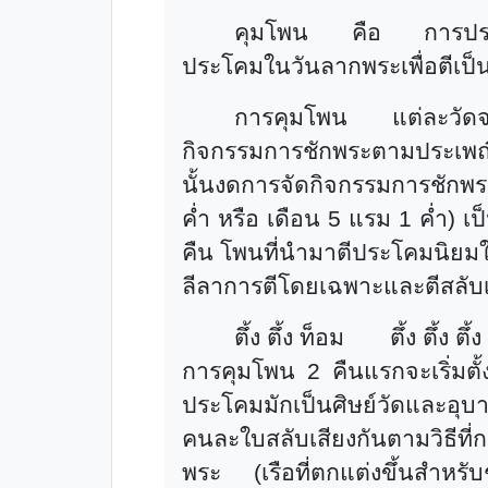
คุมโพน คือ การประโคม
ประโคมในวันลากพระเพื่อตีเป็
การคุมโพน แต่ละวัดจะทำ
กิจกรรมการชักพระตามประเพณี
นั้นงดการจัดกิจกรรมการชักพร
ค่ำ หรือ เดือน 5 แรม 1 ค่ำ) 
คืน โพนที่นำมาตีประโคมนิยมใช้
ลีลาการตีโดยเฉพาะและตีสลับเสี
ตึ้ง ตึ้ง ท็อม
ตึ้ง ตึ้ง ตึ้
การคุมโพน 2 คืนแรกจะเริ่มตั้งแต
ประโคมมักเป็นศิษย์วัดและอุบา
คนละใบสลับเสียงกันตามวิธีที่กล
พระ (เรือที่ตกแต่งขึ้นสำหร